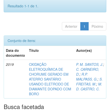
Resultado 1-1 de 1.
Anterior
1
Póximo
Conjunto de itens:
Data do
Título
Autor(es)
documento
2019
OXIDAÇÃO
P. M. SANTOS, J.
;
ELETROQUÍMICA DE
C. CARNEIRO,
CHORUME GERADO EM
D.
;
R.P.
ATERRO SANTÁRIO
MALPASS, G.
;
S.
USANDO ELETRODO DE
FREITAS, M.
;
M.
DIAMANTE DOPADO COM
D. CASTRO, C.
BORO
Busca facetada