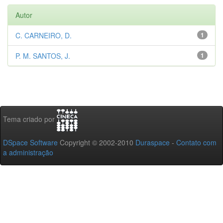
Autor
C. CARNEIRO, D.
1
P. M. SANTOS, J.
1
Tema criado por
DSpace Software
Copyright © 2002-2010
Duraspace
-
Contato com
a administração