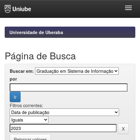
Skip
navigation
Universidade de Uberaba
Página de Busca
Buscar em:
por
Filtros correntes:
Retornar valores