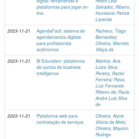
digital: ferramentas e
Pedro Leal
plataformas para jogar on-
Salvador
;
Ribeiro,
line
Humberto Patrick
Lacerda
2023-11-21
AgendaFacil: sistema de
Pacheco, Tiago
agendamentos digitais
Bernardes
;
para profissionais
Oliveira, Marcelo
autônomos
Vilaça de
2023-11-21
Bi Education: plataforma
Martins, Ana
de cursos de business
Luiza Silva
;
intelligence
Pereira, Raziel
Ferreira
;
Paiva,
Luiz Fernando
Ribeiro de
;
Paula,
Andre Luis Silva
de
2023-11-21
Plataforma web para
Oliveira, Alyne
contratação de serviços
Vitória de Melo
;
Oliveira, Maycon
Rodrigo