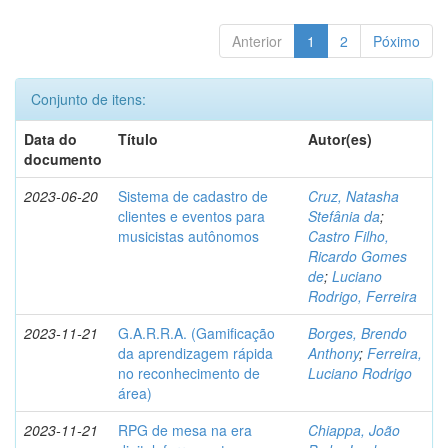
Anterior
1
2
Póximo
Conjunto de itens:
Data do
Título
Autor(es)
documento
2023-06-20
Sistema de cadastro de
Cruz, Natasha
clientes e eventos para
Stefânia da
;
musicistas autônomos
Castro Filho,
Ricardo Gomes
de
;
Luciano
Rodrigo, Ferreira
2023-11-21
G.A.R.R.A. (Gamificação
Borges, Brendo
da aprendizagem rápida
Anthony
;
Ferreira,
no reconhecimento de
Luciano Rodrigo
área)
2023-11-21
RPG de mesa na era
Chiappa, João