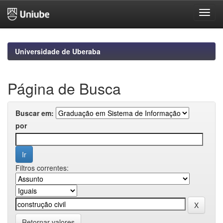
Skip
navigation
Universidade de Uberaba
Página de Busca
Buscar em:
por
Filtros correntes:
Retornar valores