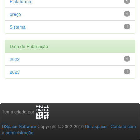
Plataforma
1
preço
1
Sistema
1
Data de Publicação
2022
1
2023
1
Tema criado por
DSpace Software
Copyright © 2002-2010
Duraspace
-
Contato com
a administração