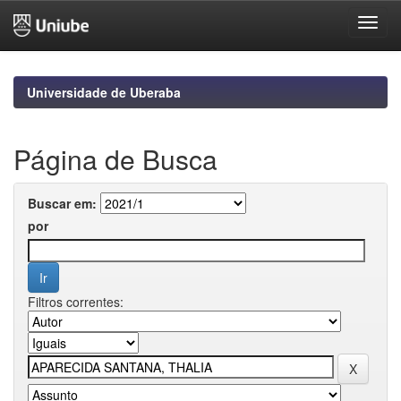
Skip
navigation
Universidade de Uberaba
Página de Busca
Buscar em:
por
Filtros correntes: