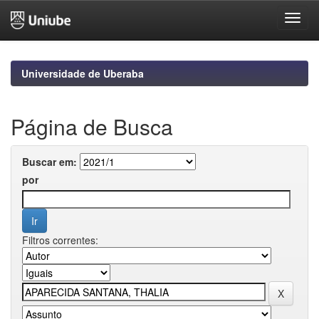
Skip
navigation
Universidade de Uberaba
Página de Busca
Buscar em:
por
Filtros correntes: