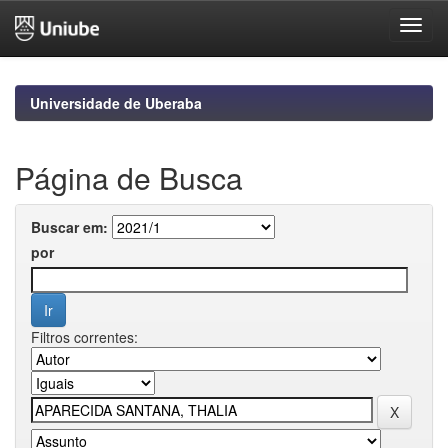
Skip
navigation
Universidade de Uberaba
Página de Busca
Buscar em:
por
Filtros correntes: