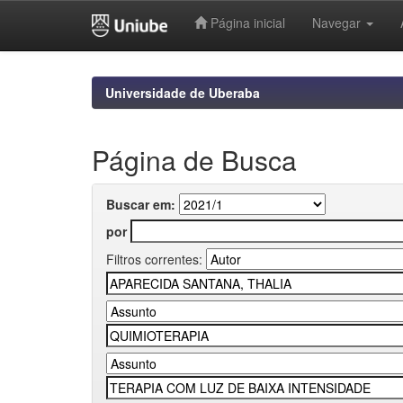
Página inicial
Navegar
Skip
navigation
Universidade de Uberaba
Página de Busca
Buscar em:
por
Filtros correntes: