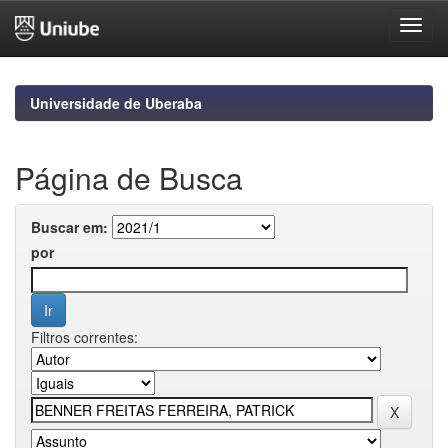
Skip
navigation
Universidade de Uberaba
Página de Busca
Buscar em:
por
Filtros correntes: