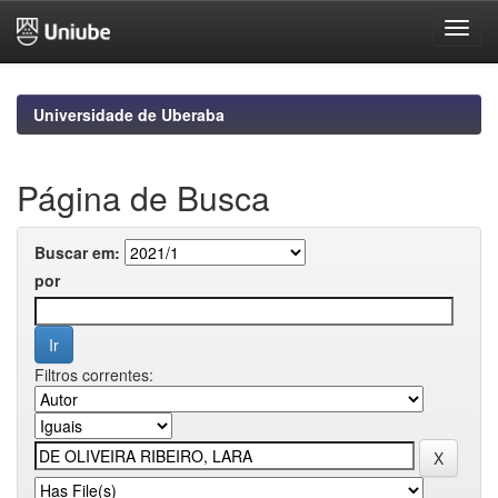
Skip
navigation
Universidade de Uberaba
Página de Busca
Buscar em:
por
Filtros correntes: