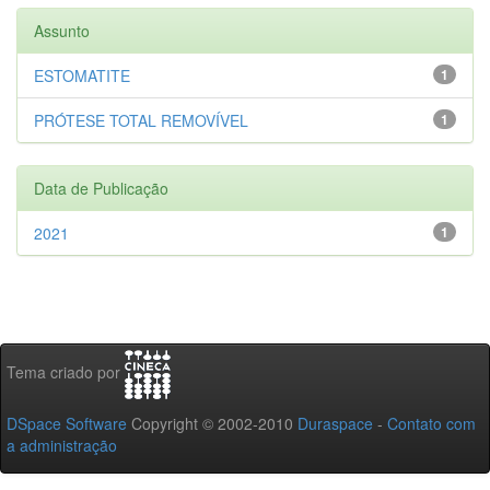
Assunto
ESTOMATITE
1
PRÓTESE TOTAL REMOVÍVEL
1
Data de Publicação
2021
1
Tema criado por
DSpace Software
Copyright © 2002-2010
Duraspace
-
Contato com
a administração