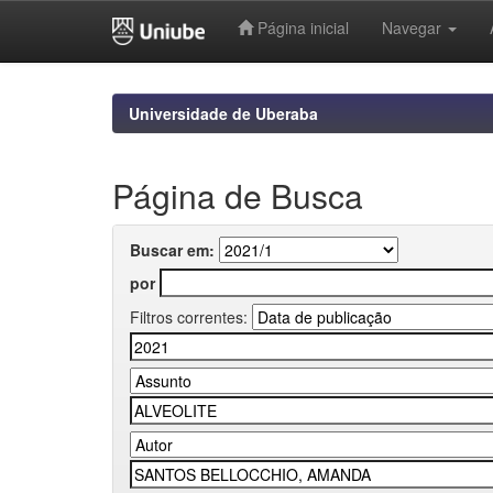
Página inicial
Navegar
Skip
navigation
Universidade de Uberaba
Página de Busca
Buscar em:
por
Filtros correntes: