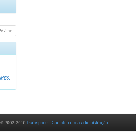
Póximo
MES,
 © 2002-2010
Duraspace
-
Contato com a administração