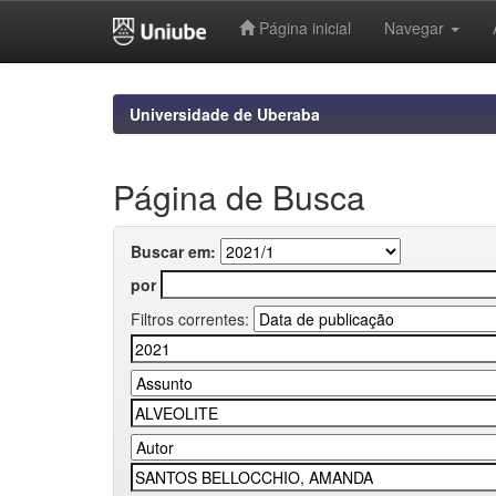
Página inicial
Navegar
Skip
navigation
Universidade de Uberaba
Página de Busca
Buscar em:
por
Filtros correntes: