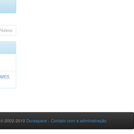
Póximo
MES,
 © 2002-2010
Duraspace
-
Contato com a administração