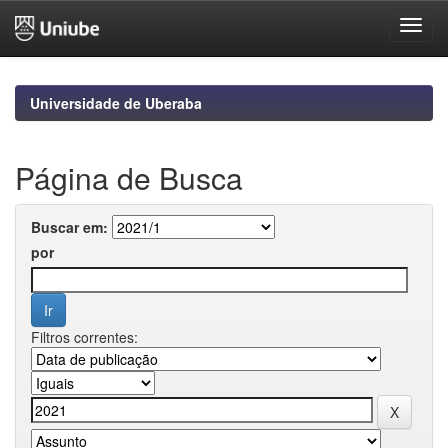
Skip
navigation
Universidade de Uberaba
Página de Busca
Buscar em:
por
Filtros correntes: