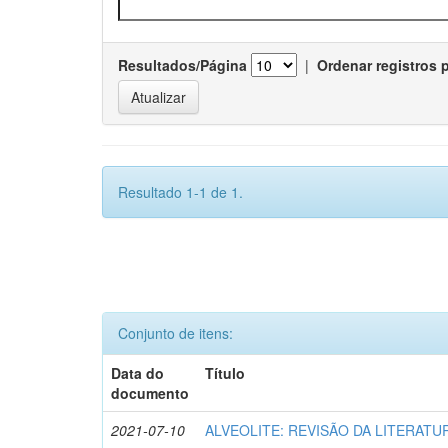
Resultados/Página
|
Ordenar registros 
Resultado 1-1 de 1.
Conjunto de itens:
Data do
Título
documento
2021-07-10
ALVEOLITE: REVISÃO DA LITERATU