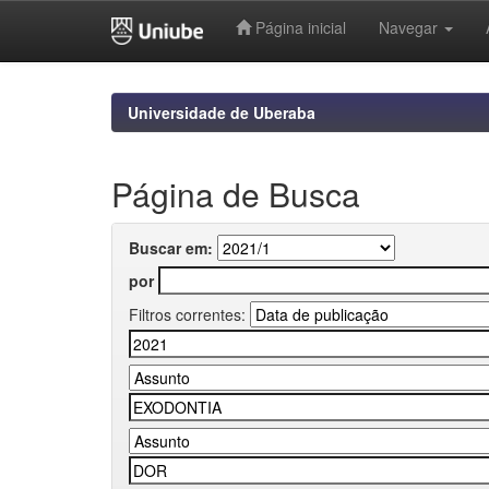
Página inicial
Navegar
Skip
navigation
Universidade de Uberaba
Página de Busca
Buscar em:
por
Filtros correntes: