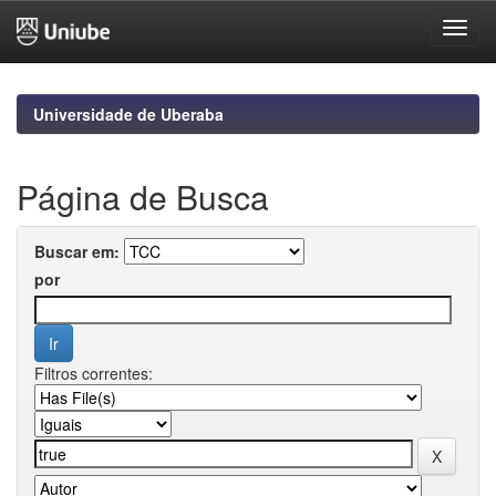
Skip
navigation
Universidade de Uberaba
Página de Busca
Buscar em:
por
Filtros correntes: