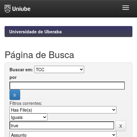
Skip
navigation
Universidade de Uberaba
Página de Busca
Buscar em:
por
Filtros correntes: