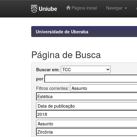
Página inicial
Navegar
Skip
navigation
Universidade de Uberaba
Página de Busca
Buscar em:
por
Filtros correntes: