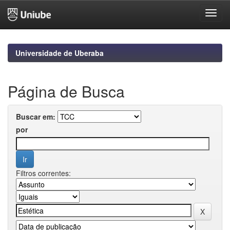
Skip
navigation
Universidade de Uberaba
Página de Busca
Buscar em:
por
Filtros correntes: