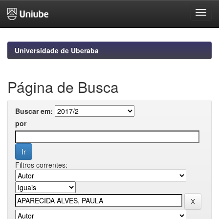
Skip
navigation
Universidade de Uberaba
Página de Busca
Buscar em:
por
Filtros correntes: