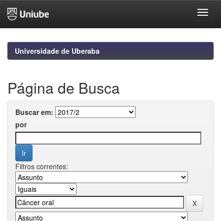
Skip
navigation
Universidade de Uberaba
Página de Busca
Buscar em:
por
Filtros correntes: