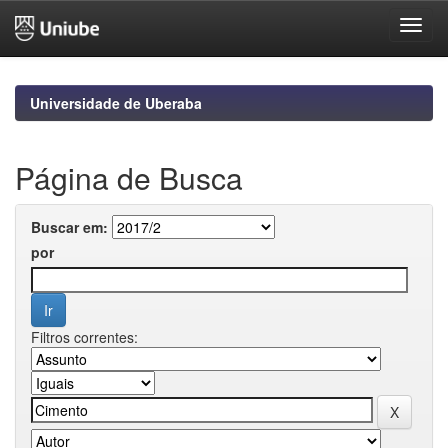
Skip
navigation
Universidade de Uberaba
Página de Busca
Buscar em:
por
Filtros correntes: