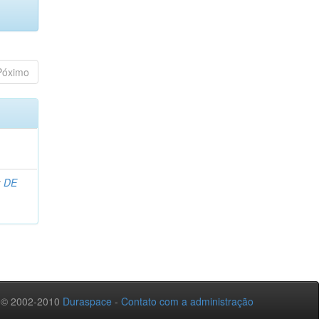
Póximo
;
DE
 © 2002-2010
Duraspace
-
Contato com a administração