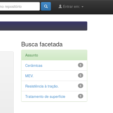
Entrar em:
Busca facetada
Assunto
Cerâmicas
1
MEV.
1
Resistência à tração.
1
Tratamento de superfície
1