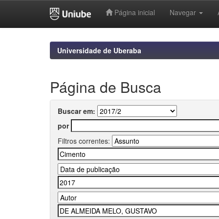
Página inicial
Navegar
Skip
navigation
Universidade de Uberaba
Página de Busca
Buscar em:
por
Filtros correntes: