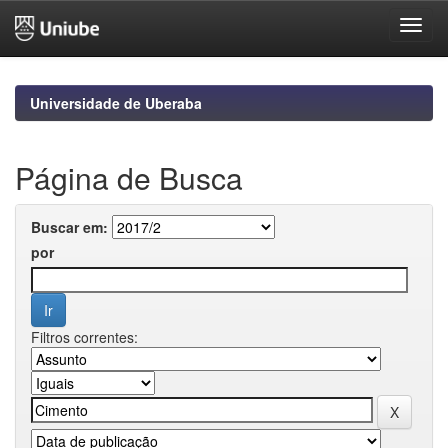
Skip
navigation
Universidade de Uberaba
Página de Busca
Buscar em:
por
Filtros correntes: