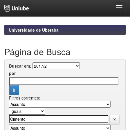
Skip
navigation
Universidade de Uberaba
Página de Busca
Buscar em:
por
Filtros correntes: