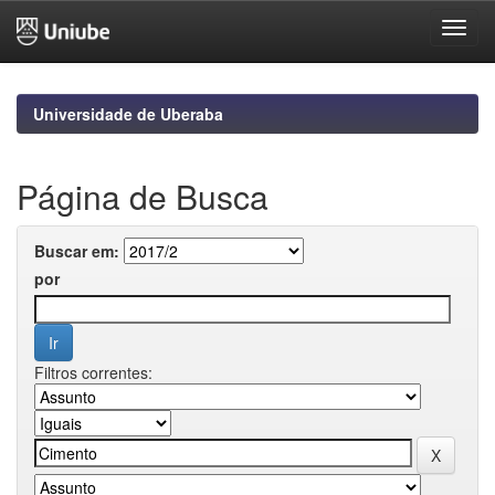
Skip
navigation
Universidade de Uberaba
Página de Busca
Buscar em:
por
Filtros correntes: