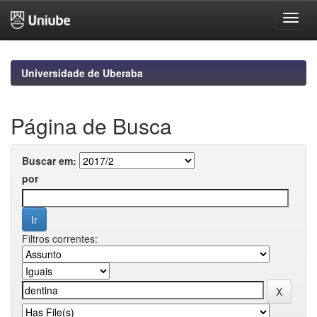
Skip
navigation
Universidade de Uberaba
Página de Busca
Buscar em:
por
Filtros correntes: