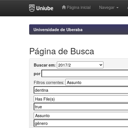
Página inicial
Navegar
Skip
navigation
Universidade de Uberaba
Página de Busca
Buscar em:
por
Filtros correntes: