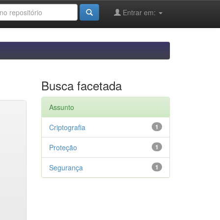
Entrar em:
Busca facetada
Assunto
Criptografia
1
Proteção
1
Segurança
1