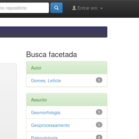
Entrar em:
Busca facetada
Autor
Gomes, Letícia
1
Assunto
Geomorfologia.
1
Geoprocessamento
1
Paleontologia
1