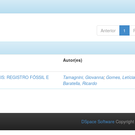
Anterior
1
Autor(es)
IS: REGISTRO FÓSSIL E
Tamagnini, Giovanna
;
Gomes, Letíci
Baratella, Ricardo
DSpace Software
Copyright