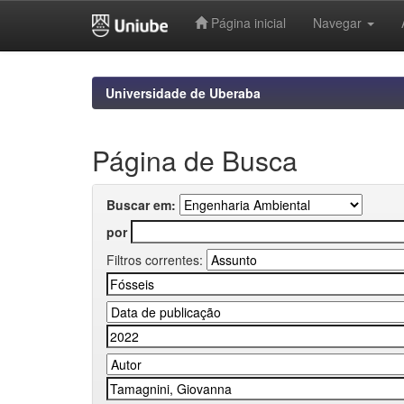
Página inicial
Navegar
Skip
navigation
Universidade de Uberaba
Página de Busca
Buscar em:
por
Filtros correntes: