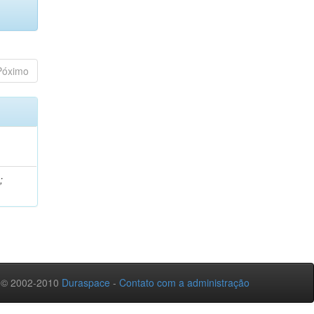
Póximo
a
;
 © 2002-2010
Duraspace
-
Contato com a administração