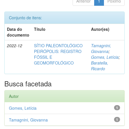
Anterior
1
Póximo
Conjunto de itens:
Data do
Título
Autor(es)
documento
2022-12
SÍTIO PALEONTOLÓGICO
Tamagnini,
PEIRÓPOLIS: REGISTRO
Giovanna
;
FÓSSIL E
Gomes, Letícia
;
GEOMORFOLÓGICO
Baratella,
Ricardo
Busca facetada
Autor
Gomes, Letícia
1
Tamagnini, Giovanna
1