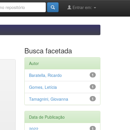
Entrar em:
Busca facetada
Autor
Baratella, Ricardo
1
Gomes, Letícia
1
Tamagnini, Giovanna
1
Data de Publicação
2022
1