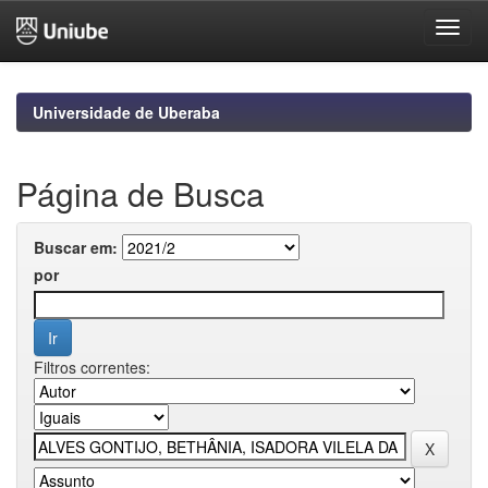
Skip
navigation
Universidade de Uberaba
Página de Busca
Buscar em:
por
Filtros correntes: