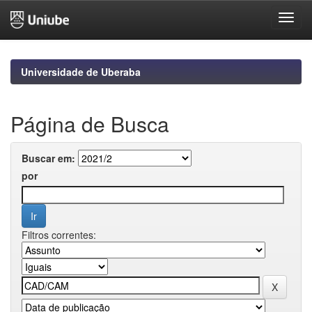
Skip
navigation
Universidade de Uberaba
Página de Busca
Buscar em:
por
Filtros correntes: