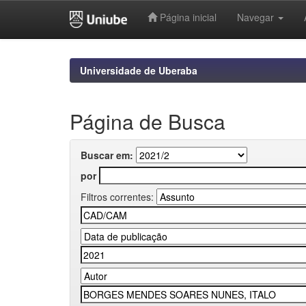
Página inicial
Navegar
Skip
navigation
Universidade de Uberaba
Página de Busca
Buscar em:
por
Filtros correntes: