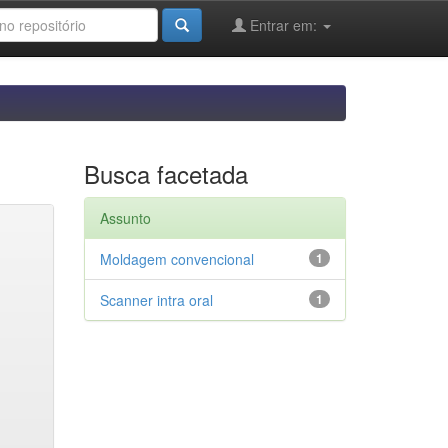
Entrar em:
Busca facetada
Assunto
Moldagem convencional
1
Scanner intra oral
1