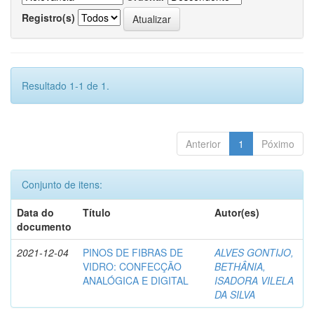
Registro(s)
Resultado 1-1 de 1.
Anterior
1
Póximo
Conjunto de itens:
Data do
Título
Autor(es)
documento
2021-12-04
PINOS DE FIBRAS DE
ALVES GONTIJO,
VIDRO: CONFECÇÃO
BETHÂNIA,
ANALÓGICA E DIGITAL
ISADORA VILELA
DA SILVA