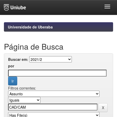
Skip
navigation
Universidade de Uberaba
Página de Busca
Buscar em:
por
Filtros correntes: