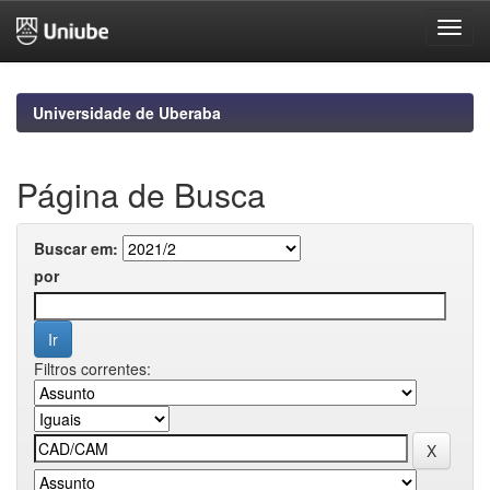
Skip
navigation
Universidade de Uberaba
Página de Busca
Buscar em:
por
Filtros correntes: