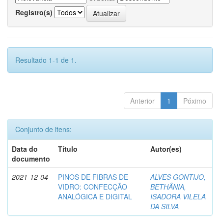
Registro(s)
Resultado 1-1 de 1.
Anterior
1
Póximo
Conjunto de itens:
Data do
Título
Autor(es)
documento
2021-12-04
PINOS DE FIBRAS DE
ALVES GONTIJO,
VIDRO: CONFECÇÃO
BETHÂNIA,
ANALÓGICA E DIGITAL
ISADORA VILELA
DA SILVA