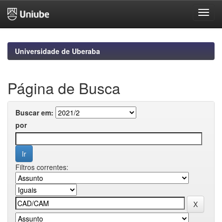
Skip
navigation
Universidade de Uberaba
Página de Busca
Buscar em:
por
Filtros correntes: