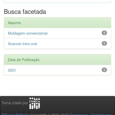
Busca facetada
Assunto
Moldagem convencional
1
Scanner intra oral
1
Data de Publicação
2021
1
Tema criado por
DSpace Software
Copyright © 2002-2010
Duraspace
-
Contato com