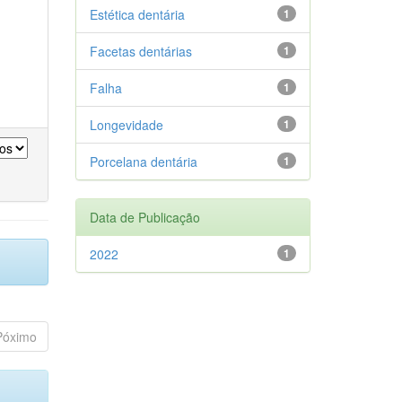
Estética dentária
1
Facetas dentárias
1
Falha
1
Longevidade
1
Porcelana dentária
1
Data de Publicação
2022
1
Póximo