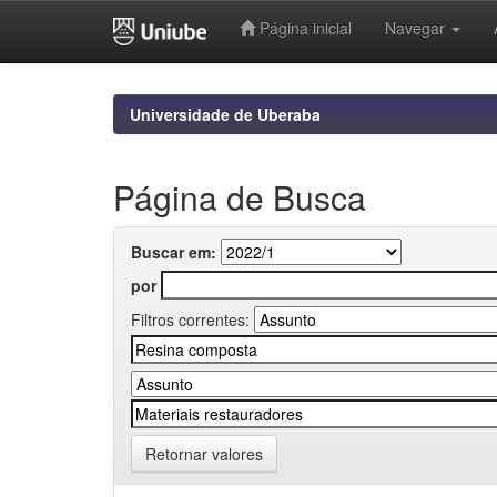
Página inicial
Navegar
Skip
navigation
Universidade de Uberaba
Página de Busca
Buscar em:
por
Filtros correntes:
Retornar valores