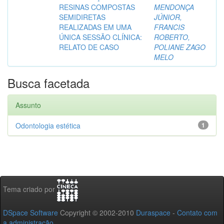
RESINAS COMPOSTAS
MENDONÇA
SEMIDIRETAS
JÚNIOR,
REALIZADAS EM UMA
FRANCIS
ÚNICA SESSÃO CLÍNICA:
ROBERTO,
RELATO DE CASO
POLIANE ZAGO
MELO
Busca facetada
Assunto
Odontologia estética
1
Tema criado por
DSpace Software
Copyright © 2002-2010
Duraspace
-
Contato com
a administração