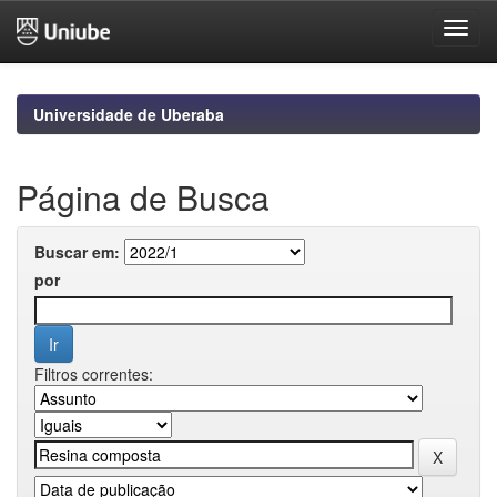
Skip
navigation
Universidade de Uberaba
Página de Busca
Buscar em:
por
Filtros correntes: