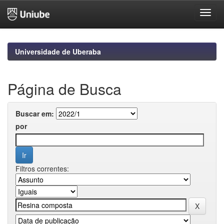
Skip
navigation
Universidade de Uberaba
Página de Busca
Buscar em:
por
Filtros correntes: