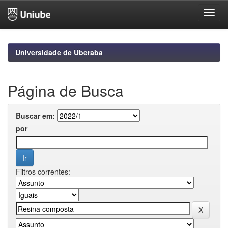
Skip
navigation
Universidade de Uberaba
Página de Busca
Buscar em:
por
Filtros correntes: