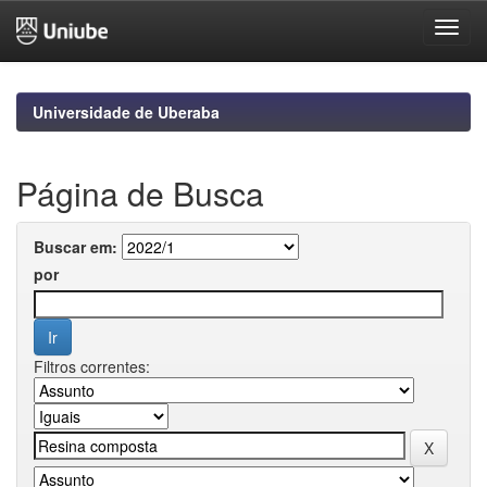
Skip
navigation
Universidade de Uberaba
Página de Busca
Buscar em:
por
Filtros correntes: