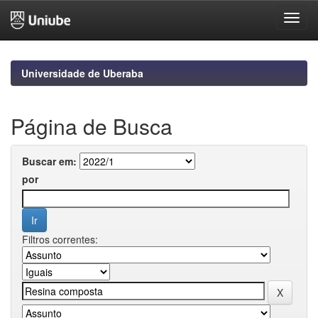
Skip
navigation
Universidade de Uberaba
Página de Busca
Buscar em:
por
Filtros correntes: