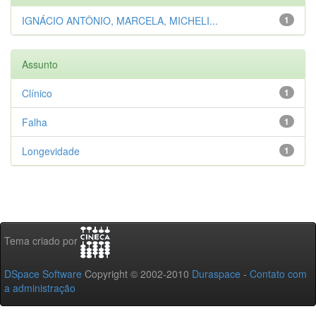
IGNÁCIO ANTÔNIO, MARCELA, MICHELI...
1
Assunto
Clínico
1
Falha
1
Longevidade
1
Tema criado por
DSpace Software
Copyright © 2002-2010
Duraspace
-
Contato com
a administração