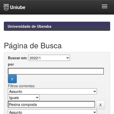
Skip
navigation
Universidade de Uberaba
Página de Busca
Buscar em:
por
Filtros correntes: