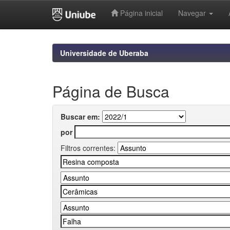
Página inicial
Navegar
Skip
navigation
Universidade de Uberaba
Página de Busca
Buscar em:
por
Filtros correntes: