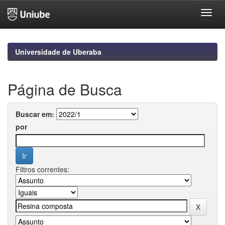
Skip
navigation
Universidade de Uberaba
Página de Busca
Buscar em:
por
Filtros correntes: