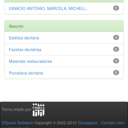
IGNÁCIO ANTÔNIO, MARCELA, MICHELI...
1
Assunto
Estética dentária
1
Facetas dentárias
1
Materiais restauradores
1
Porcelana dentária
1
Tema criado por
DSpace Software
Copyright © 2002-2010
Duraspace
-
Contato com