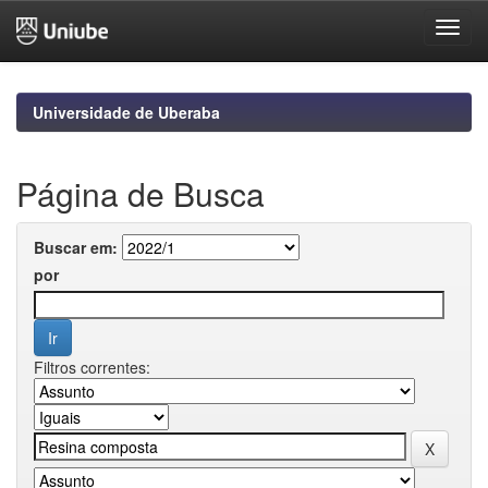
Skip
navigation
Universidade de Uberaba
Página de Busca
Buscar em:
por
Filtros correntes: