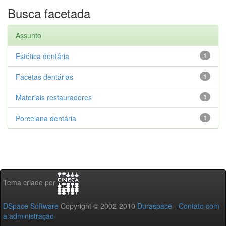
Busca facetada
Assunto
Estética dentária
1
Facetas dentárias
1
Materiais restauradores
1
Porcelana dentária
1
Tema criado por
DSpace Software
Copyright © 2002-2010
Duraspace
-
Contato com
a administração