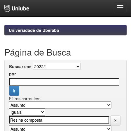
Skip
navigation
Universidade de Uberaba
Página de Busca
Buscar em:
por
Filtros correntes: