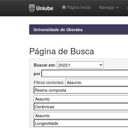
Página inicial
Navegar
Skip
navigation
Universidade de Uberaba
Página de Busca
Buscar em:
por
Filtros correntes: