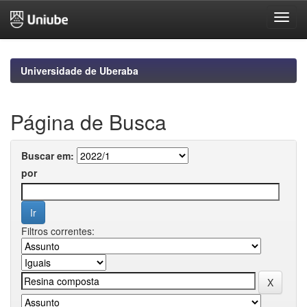
Skip
navigation
Universidade de Uberaba
Página de Busca
Buscar em:
por
Filtros correntes: