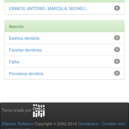
IGNÁCIO ANTÔNIO, MARCELA, MICHELI...
1
Assunto
Estética dentária
1
Facetas dentárias
1
Falha
1
Porcelana dentária
1
Tema criado por
DSpace Software
Copyright © 2002-2010
Duraspace
-
Contato com